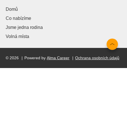
Domů
Co nabízíme
Jsme jedna rodina
Volná místa
© 2026
Powered by
Alma Career
Ochrana osobních údajů
Nahlásit nezákonný obsah
Nastavení cookies
Transparentnost
Reklama na portálech Alma Career
Zásady ochrany soukromí